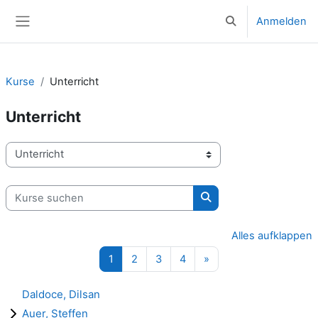
Zum Hauptinhalt
Anmelden
Sucheingabe umsc
Website-Übersicht
Kurse
Unterricht
Unterricht
Kursbereiche
Kurse suchen
Kurse suchen
Alles aufklappen
Seite 1
Seite 2
Seite 3
Seite 4
Nächste Seite
1
2
3
4
»
Daldoce, Dilsan
Auer, Steffen