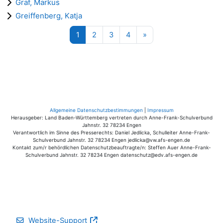
Graf, Markus
Greiffenberg, Katja
Seite 1
Seite 2
Seite 3
Seite 4
Nächste Seite
1
2
3
4
»
Allgemeine Datenschutzbestimmungen
|
Impressum
Herausgeber: Land Baden-Württemberg vertreten durch Anne-Frank-Schulverbund
Jahnstr. 32 78234 Engen
Verantwortlich im Sinne des Presserechts: Daniel Jedlicka, Schulleiter Anne-Frank-
Schulverbund Jahnstr. 32 78234 Engen jedlicka@vw.afs-engen.de
Kontakt zum/r behördlichen Datenschutzbeauftragte/n: Steffen Auer Anne-Frank-
Schulverbund Jahnstr. 32 78234 Engen datenschutz@edv.afs-engen.de
Website-Support