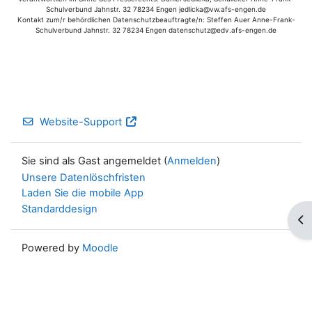
Schulverbund Jahnstr. 32 78234 Engen jedlicka@vw.afs-engen.de
Kontakt zum/r behördlichen Datenschutzbeauftragte/n: Steffen Auer Anne-Frank-
Schulverbund Jahnstr. 32 78234 Engen datenschutz@edv.afs-engen.de
Website-Support
Sie sind als Gast angemeldet (
Anmelden
)
Unsere Datenlöschfristen
Laden Sie die mobile App
Standarddesign
Blo
Powered by
Moodle