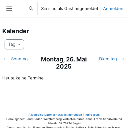
Zum Hauptinhalt
Sie sind als Gast angemeldet
Anmelden
Sucheingabe umschalten
Website-Übersicht
Kalender
Tag
Montag, 26. Mai
←
Sonntag
Dienstag
→
2025
Heute keine Termine
Allgemeine Datenschutzbestimmungen
|
Impressum
Herausgeber: Land Baden-Württemberg vertreten durch Anne-Frank-Schulverbund
Jahnstr. 32 78234 Engen
Verantwortlich im Sinne des Presserechts: Daniel Jedlicka, Schulleiter Anne-Frank-