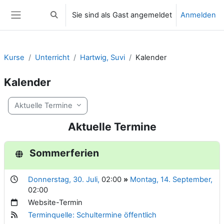
Zum Hauptinhalt
Sie sind als Gast angemeldet
Anmelden
Sucheingabe umschalten
Website-Übersicht
Kurse
Unterricht
Hartwig, Suvi
Kalender
Kalender
Aktuelle Termine
Aktuelle Termine
Sommerferien
Donnerstag, 30. Juli,
02:00
»
Montag, 14. September,
02:00
Website-Termin
Terminquelle: Schultermine öffentlich