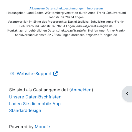
Allgemeine Datenschutzbestimmungen
|
Impressum
Herausgeber: Land Baden-Württemberg vertreten durch Anne-Frank-Schulverbund
Jahnstr. 32 78234 Engen
Verantwortlich im Sinne des Presserechts: Daniel Jedlicka, Schulleiter Anne-Frank-
Schulverbund Jahnstr. 32 78234 Engen jedlicka@vw.afs-engen.de
Kontakt zum/r behördlichen Datenschutzbeauftragte/n: Steffen Auer Anne-Frank-
Schulverbund Jahnstr. 32 78234 Engen datenschutz@edv.afs-engen.de
Website-Support
Sie sind als Gast angemeldet (
Anmelden
)
Blo
Unsere Datenlöschfristen
Laden Sie die mobile App
Standarddesign
Powered by
Moodle