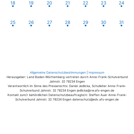
1 Termin, Montag, 18. August
1 Termin, Dienstag, 19. August
1 Termin, Mittwoch, 20. August
1 Termin, Donnerstag, 21. August
1 Termin, Freitag, 22. Aug
1 Termin, Samsta
1 Termin
18
19
20
21
22
23
24
1 Termin, Montag, 25. August
1 Termin, Dienstag, 26. August
1 Termin, Mittwoch, 27. August
1 Termin, Donnerstag, 28. August
1 Termin, Freitag, 29. Aug
1 Termin, Samsta
1 Termin
25
26
27
28
29
30
31
Allgemeine Datenschutzbestimmungen
|
Impressum
Herausgeber: Land Baden-Württemberg vertreten durch Anne-Frank-Schulverbund
Jahnstr. 32 78234 Engen
Verantwortlich im Sinne des Presserechts: Daniel Jedlicka, Schulleiter Anne-Frank-
Schulverbund Jahnstr. 32 78234 Engen jedlicka@vw.afs-engen.de
Kontakt zum/r behördlichen Datenschutzbeauftragte/n: Steffen Auer Anne-Frank-
Schulverbund Jahnstr. 32 78234 Engen datenschutz@edv.afs-engen.de