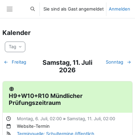
Zum Hauptinhalt
Sie sind als Gast angemeldet
Anmelden
Sucheingabe umschalten
Website-Übersicht
Kalender
Tag
Samstag, 11. Juli
←
Freitag
Sonntag
→
2026
H9+W10+R10 Mündlicher
Prüfungszeitraum
Montag, 6. Juli,
02:00
»
Samstag, 11. Juli,
02:00
Website-Termin
Terminquelle: Schultermine öffentlich