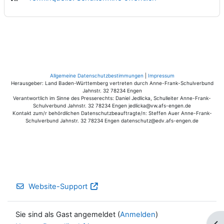
Allgemeine Datenschutzbestimmungen
|
Impressum
Herausgeber: Land Baden-Württemberg vertreten durch Anne-Frank-Schulverbund
Jahnstr. 32 78234 Engen
Verantwortlich im Sinne des Presserechts: Daniel Jedlicka, Schulleiter Anne-Frank-
Schulverbund Jahnstr. 32 78234 Engen jedlicka@vw.afs-engen.de
Kontakt zum/r behördlichen Datenschutzbeauftragte/n: Steffen Auer Anne-Frank-
Schulverbund Jahnstr. 32 78234 Engen datenschutz@edv.afs-engen.de
Website-Support
Sie sind als Gast angemeldet (
Anmelden
)
Blo