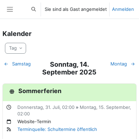
Zum Hauptinhalt
Sie sind als Gast angemeldet
Anmelden
Sucheingabe umschalten
Website-Übersicht
Kalender
Tag
Sonntag, 14.
←
Samstag
Montag
→
September 2025
Sommerferien
Donnerstag, 31. Juli,
02:00
»
Montag, 15. September,
02:00
Website-Termin
Terminquelle: Schultermine öffentlich