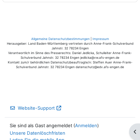
Allgemeine Datenschutzbestimmungen
|
Impressum
Herausgeber: Land Baden-Württemberg vertreten durch Anne-Frank-Schulverbund
Jahnstr. 32 78234 Engen
Verantwortlich im Sinne des Presserechts: Daniel Jedlicka, Schulleiter Anne-Frank-
Schulverbund Jahnstr. 32 78234 Engen jedlicka@vw.afs-engen.de
Kontakt zum/r behördlichen Datenschutzbeauftragte/n: Steffen Auer Anne-Frank-
Schulverbund Jahnstr. 32 78234 Engen datenschutz@edv.afs-engen.de
Website-Support
Sie sind als Gast angemeldet (
Anmelden
)
Blo
Unsere Datenlöschfristen